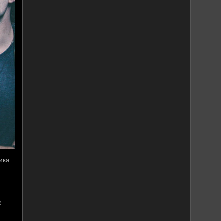
ика
е