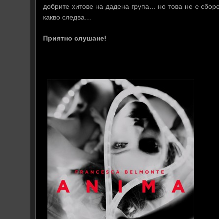
добрите хитове на дадена група… но това не е сбор
какво следва…
Приятно слушане!