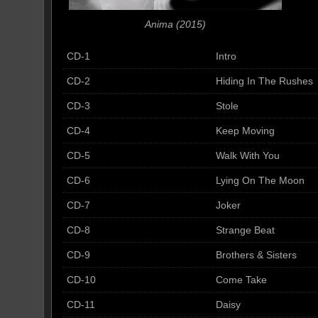
Anima (2015)
CD-1
Intro
CD-2
Hiding In The Rushes
CD-3
Stole
CD-4
Keep Moving
CD-5
Walk With You
CD-6
Lying On The Moon
CD-7
Joker
CD-8
Strange Beat
CD-9
Brothers & Sisters
CD-10
Come Take
CD-11
Daisy