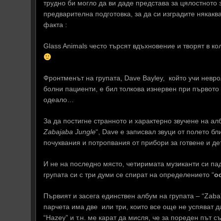
трудно би могло да ви даде представа за цялостното 
предварителна подготовка, за да си изградите някак
факта :
Glass Animals често търсят вдъхновение и творят в к
Фронтменът на групата, Dave Bayley, който учи невро
болни пациенти, е бил толкова изнервен при първото 
одеало…
За да постигне странното и характерно звучене на ал
Zabajaba Jungle
“, Dave е записвал звуци от полето бл
почуквания и потропвания от прибори за готвене и д
И не на последно място, четиримата музиканти си пад
групата си с три думи се спират на определението “
o
Първият и засега единствен албум на групата – “Zaba
парчета има две или три, които все още не успяват да
“Hazey” и т.н. ме карат да мисля, че за пореден пъ