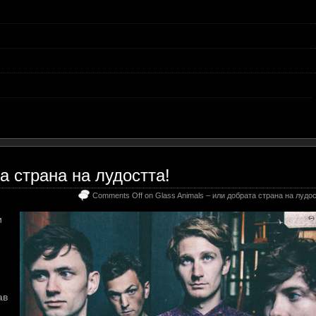
а страна на лудостта!
Comments Off
on Glass Animals – или добрата страна на лудос
и
ав