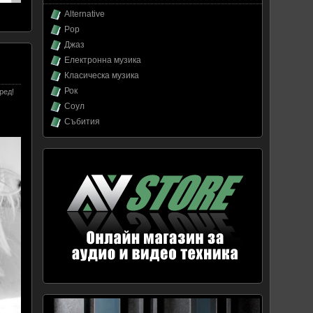
Alternative
Pop
Джаз
Електронна музика
Класическа музика
Рок
ред!
Соул
Събития