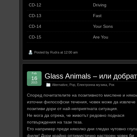
CD-12
Driving
CD-13
Fast
CD-14
Your Sons
CD-15
Are You
Posted by
Rudra
at 12:00 am
Feb
Glass Animals – или добрат
16
2015
Alternative
,
Pop
,
Електронна музика
,
Рок
Според почитателите на позитивното мислене и няко
източни философски течения, човек може да извлече
позитиви дори от най-неприятната ситуация.
Не мога да отрека, че животът редовно поднася
потвърждения на тази теза.
Ето например преди няколко дни гледах чутовно глуп
филм! Дори крайно оптимистично настроен човек би