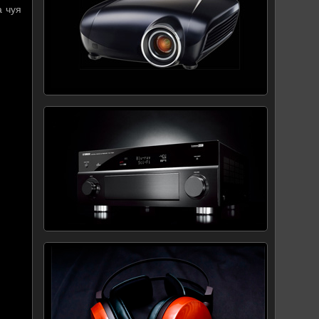
а чуя