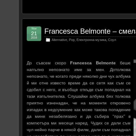
Nov
Francesca Belmonte – смел
21
2016
Alternative
,
Pop
,
Електронна музика
,
Соул
До съвсем скоро
Francesca Belmonte
беше
напълно непознато име за мен. Дотолкова
непознато, че когато преди няколко дни чух албума
й ми отне известо време да се сетя как съм се
сдобил с него, и въобще откъде съм попаднал на
тази изпълнителка. Слушайки албума бях толкова
приятно изненадан, че на моменти откровено
изпадах в недоумение как може такова попадение
да мине незабелязано и да събира “прах” в
компютъра ми месеци наред. Чудих се дали съм
чул нейно парче в някой филм, дали съм попаднал