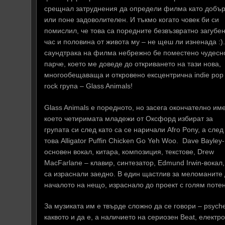
срещнал затруднения да определи филма като добъ
или поне задоволителен. И тъкмо когато човек би си
помислил, че това са поредните безвъзвратно загубе
час и половина от живота му – не щеш ли изненада :).
саундтрака на филма небрежно бе поместено чудесн
парче, което ме доведе до откриването на тази нова,
многообещаваща и откровено ексцентрична indie pop
rock група – Glass Animals!
Glass Animals е поредното, но засега окончателно име
което четиримата младежи от Оксфорд избират за
групата си след като са се наричали Afro Pony, а след
това Alligator Puffin Chicken Go Yeh Woo. Dave Bayley
основен вокал, китара, композиция, текстове, Drew
MacFarlane – клавир, синтезатор, Edmund Irwin-вокал,
са израснали заедно. В един щастлив за меломаните 
началото на нещо, израснало до проект с голям поте
За музиката им е твърде сложно да се говори – psych
каквото и да е, а наличието на сериозен Beat, елект