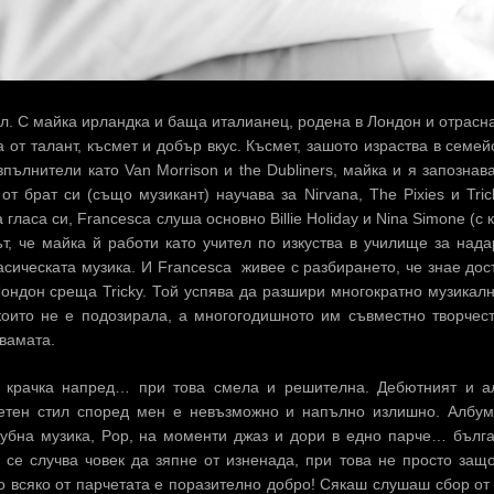
ал. С майка ирландка и баща италианец, родена в Лондон и отрасн
от талант, късмет и добър вкус. Късмет, зашото израства в семей
пълнители като Van Morrison и the Dubliners, майка и я запознав
а от брат си (също музикант) научава за Nirvana, The Pixies и Tric
гласа си, Francesca слуша основно Billie Holiday и Nina Simone (с 
т, че майка й работи като учител по изкуства в училище за над
асическата музика. И Francesca живее с разбирането, че знае дос
ондон среща Tricky. Той успява да разшири многократно музикал
 които не е подозирала, а многогодишното им съвместно творчес
двамата.
 крачка напред… при това смела и решителна. Дебютният и а
кретен стил според мен е невъзможно и напълно излишно. Албум
клубна музика, Pop, на моменти джаз и дори в едно парче… бълг
о се случва човек да зяпне от изненада, при това не просто защ
о всяко от парчетата е поразително добро! Сякаш слушаш сбор от