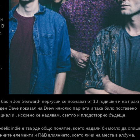
р
ни
 В
о
,
-
 бас и Joe Seaward- перкусии се познават от 13 годишни и на практ
ден Dave показал на Drew няколко парчета и така било поставено
нциал и , искрено се надявам, светло и плодотворно бъдеще.
edelic indie е твърде общо понятие, което надали би могло да опиш
ронните елементи и R&B влиянието, което личи на места в албума,