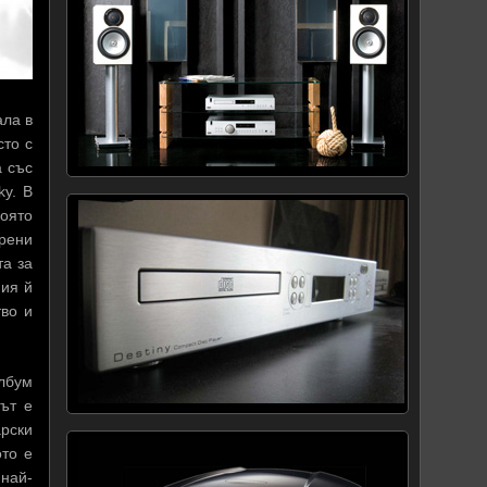
ала в
сто с
а със
ky. В
която
арени
та за
ния й
тво и
лбум
ът е
арски
ото е
 най-