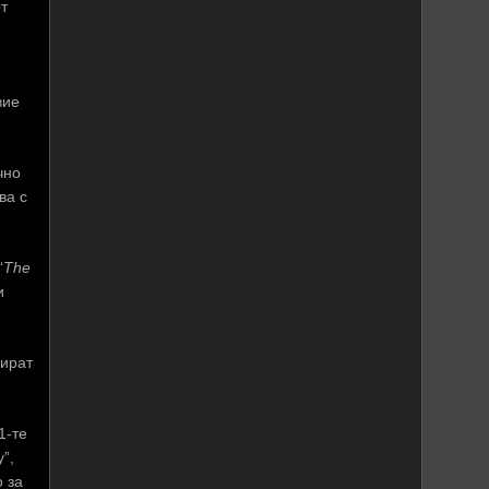
т
вие
чно
ва с
“
The
и
зират
1-те
”,
 за