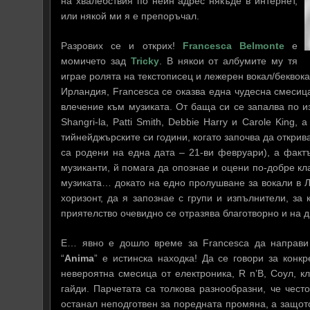
на хвалебствия по неин адрес някъде в интернет,
или някой ми я е препоръчал.
Разрових се и открих!
Francesca Belmonte
е
момичето зад
Tricky
. В някои от албумите му тя
играе ролята на текстописец и лежерен вокал/беквок
Ирландия, Francesca се оказва една чудесна смесица 
влечение към музиката. От баща си се запалва по из
Shangri-la, Patti Smith, Debbie Harry и Carole King, 
тийнейджърските си години, когато започва да открива 
са родени на една дата – 21-ви февруари), а фактъ
музиканти, й помага да опознае и оцени по-добре кл
музиката… докато на едно пролушване за вокали в Л
хоризонт, да я запознае с групи и изпълнители, за
приятелство очевидно се отразява благотворно и на 
E… явно е дошло време за Francesca да направи
“
Anima
” е истинска находка! Да се говори за кон
невероятна смесица от електроника, R n’B, Соул, 
гайди. Парчетата са толкова разнообразни, че чест
останал неподготвен за поредната промяна, а защот