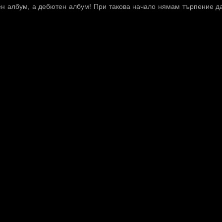
ен албум, а дебютен албум! При такова начало нямам търпение д