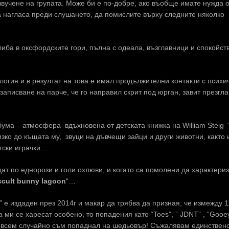
звучене на групата. Може би е по-добре, ако въобще имате нужда о
ва нагласа преди слушането, да помислите върху следните няколко
олиба в оксфордските гори, пълна с одеала, възглавници и спокойст
логия и в резултат на това е имал продължителни контакти с психи
записване на парче, че го направил скрит под юрган, завит презгла
бума – атмосфера вдъхновена от детската книжка на William Steig 
изко до къщата му, звуци на дъвчещи зайци и други животни, както 
етски играчки…
ат по еднорози и голи охлюви, и когато са помолени да характери
ccult bunny lagoon
“…
” е издаден през 2014г и макар да трябва да призная, че измежду 1
 ми се харесат особено, то попадения като “Toes”, ” JDNT” , “Gooey
т съвсем случайно съм попаднал на шедьовър! Съжалявам единствено